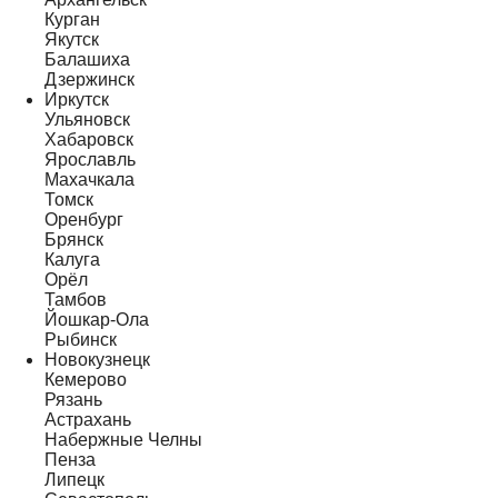
Курган
Якутск
Балашиха
Дзержинск
Иркутск
Ульяновск
Хабаровск
Ярославль
Махачкала
Томск
Оренбург
Брянск
Калуга
Орёл
Тамбов
Йошкар-Ола
Рыбинск
Новокузнецк
Кемерово
Рязань
Астрахань
Набержные Челны
Пенза
Липецк