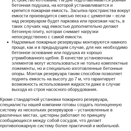
устройство котлована. На дне подготавливается ровная
бетонная подушка, на которой устанавливается и
крепится пожарная емкость. Засыпка пространства вокруг
емкости производится смесью песка с цементом – если
над резервуаром будет парковка или проезжая часть, в
таких случаях над емкостью дополнительно делают
бетонную плиту, которая снимает нагрузки
непосредственно с самой емкости.
Надземные пожарные резервуары монтируются намного
проще, как и в предыдущем случае, для них необходимо
бетонное основание или подушка из хорошо
утрамбованного щебня. В качестве установочных
элементов могут использоваться не только комплектные
ложементы, но и специально изготовленные бетонные
опоры. Монтаж резервуара таким способом позволяет
поднять емкость на высоту до 7 м, что гарантирует
возможность использования жидкости даже в случае
выхода из строя насосного оборудования.
Кроме стандартной установки пожарного резервуара,
специалисты нашей компании готовы создать полноценную
систему из нескольких резервуаров – установленные в
различных местах, цистерны работают по принципу
сообщающихся между собой сосудов, что делает
противопожарную систему более практичной и мобильной.