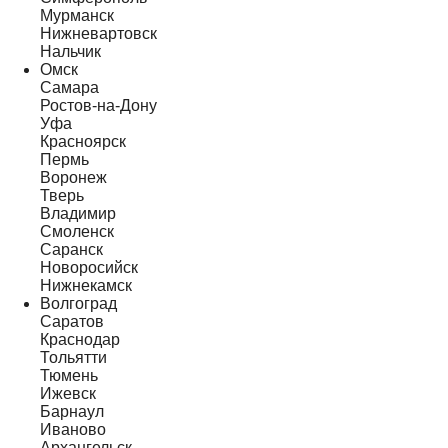
Мурманск
Нижневартовск
Нальчик
Омск
Самара
Ростов-на-Дону
Уфа
Красноярск
Пермь
Воронеж
Тверь
Владимир
Смоленск
Саранск
Новоросийск
Нижнекамск
Волгоград
Саратов
Краснодар
Тольятти
Тюмень
Ижевск
Барнаул
Иваново
Архангельск